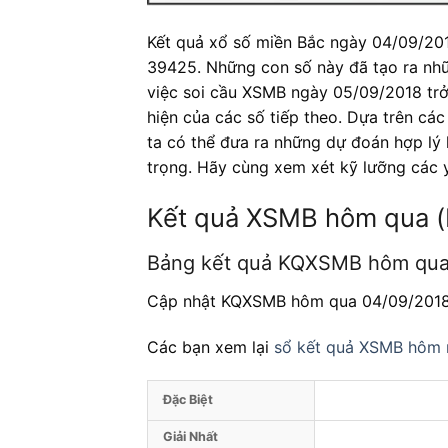
Kết quả xổ số miền Bắc ngày 04/09/2018 
39425. Những con số này đã tạo ra nhữn
việc soi cầu XSMB ngày 05/09/2018 trở
hiện của các số tiếp theo. Dựa trên các
ta có thể đưa ra những dự đoán hợp lý h
trọng. Hãy cùng xem xét kỹ lưỡng các 
Kết quả XSMB hôm qua 
Bảng kết quả KQXSMB hôm qua 
Cập nhật KQXSMB hôm qua 04/09/2018 
Các bạn xem lại
sổ kết quả XSMB hôm 
Đặc Biệt
Giải Nhất