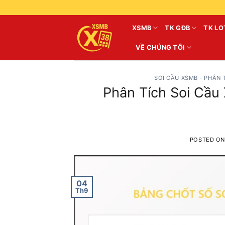
Skip
to
XSMB
TK GĐB
TK LO
content
VỀ CHÚNG TÔI
SOI CẦU XSMB - PHÂN 
Phân Tích Soi Cầu
POSTED O
04
Th9