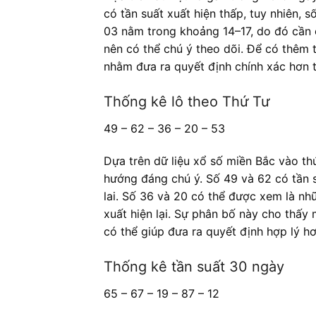
có tần suất xuất hiện thấp, tuy nhiên, 
03 nằm trong khoảng 14–17, do đó cần c
nên có thể chú ý theo dõi. Để có thêm t
nhằm đưa ra quyết định chính xác hơn t
Thống kê lô theo Thứ Tư
49 – 62 – 36 – 20 – 53
Dựa trên dữ liệu xổ số miền Bắc vào thứ
hướng đáng chú ý. Số 49 và 62 có tần s
lai. Số 36 và 20 có thể được xem là nhữ
xuất hiện lại. Sự phân bố này cho thấy 
có thể giúp đưa ra quyết định hợp lý h
Thống kê tần suất 30 ngày
65 – 67 – 19 – 87 – 12