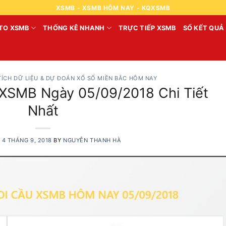
XSMB - XSMB HÔM NAY - KQXSMB
TO XSMB
THỐNG KÊ NHANH
TRỰC TIẾP XSMB
SỔ KẾT QUẢ
TÍCH DỮ LIỆU & DỰ ĐOÁN XỔ SỐ MIỀN BẮC HÔM NAY
 XSMB Ngày 05/09/2018 Chi Tiết
Nhất
N
4 THÁNG 9, 2018
BY
NGUYỄN THANH HÀ