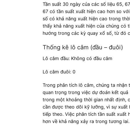
Tần suất 30 ngày của các số liệu 65, 67
67 có tần suất xuất hiện cao hơn so vớ
số có khả năng xuất hiện cao trong thời 
thấy khả năng xuất hiện của chúng có 
hướng trong các kỳ quay xổ số, từ đó cu
Thống kê lô câm (đầu – đuôi)
Lô câm đầu: Không có đầu câm
Lô câm đuôi: 0
Trong phân tích lô câm, chúng ta nhận 
quan trọng trong việc dự đoán kết quả 
trong một khoảng thời gian nhất định, 
cần được theo dõi kỹ lưỡng, vì sự xuất
tiếp theo. Việc phân tích tần suất xuất
hơn về khả năng xảy ra trong tương lai.