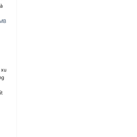
và
SMB
 xu
ng
ất