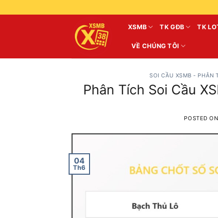
Skip
to
XSMB
TK GĐB
TK LO
content
VỀ CHÚNG TÔI
SOI CẦU XSMB - PHÂN 
Phân Tích Soi Cầu X
POSTED O
04
Th6