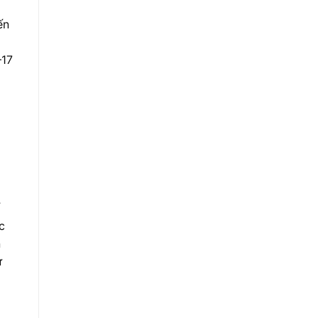
ến
–17
ố
c
n
ự