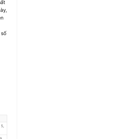
hất
ày,
ên
 số
Ô
, 5,
 9