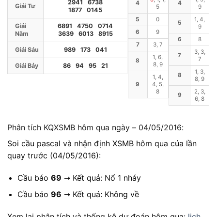
2941
6738
4
4
Giải Tư
5
9
1877
0145
5
0
1, 4,
5
Giải
6891
4750
0714
9
6
9
Năm
3639
6013
8915
6
8
7
3, 7
Giải Sáu
989
173
041
3, 3,
7
1, 6,
7
8
8, 9
Giải Bảy
86
94
95
21
1, 3,
8
1, 4,
8, 9
9
4, 5,
8
2, 3,
9
6, 8
Phân tích KQXSMB hôm qua ngày – 04/05/2016:
Soi cầu pascal và nhận định XSMB hôm qua của lần
quay trước (04/05/2016):
Cầu báo
69
➞ Kết quả:
Nổ 1 nháy
Cầu báo
96
➞ Kết quả:
Không về
Xem lại phân tích và thống kê dự đoán hôm qua:
lịch