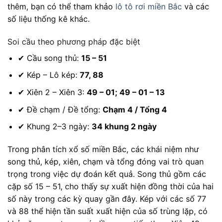
thêm, bạn có thể tham khảo
lô tô rơi miền Bắc
và các
số liệu thống kê khác.
Soi cầu theo phương pháp đặc biệt
✔ Cầu song thủ:
15 – 51
✔ Kép – Lô kép:
77, 88
✔ Xiên 2 – Xiên 3:
49 – 01; 49 – 01 – 13
✔ Đề chạm / Đề tổng:
Chạm 4 / Tổng 4
✔ Khung 2–3 ngày:
34 khung 2 ngày
Trong phân tích xổ số miền Bắc, các khái niệm như
song thủ, kép, xiên, chạm và tổng đóng vai trò quan
trọng trong việc dự đoán kết quả. Song thủ gồm các
cặp số 15 – 51, cho thấy sự xuất hiện đồng thời của hai
số này trong các kỳ quay gần đây. Kép với các số 77
và 88 thể hiện tần suất xuất hiện của số trùng lặp, có