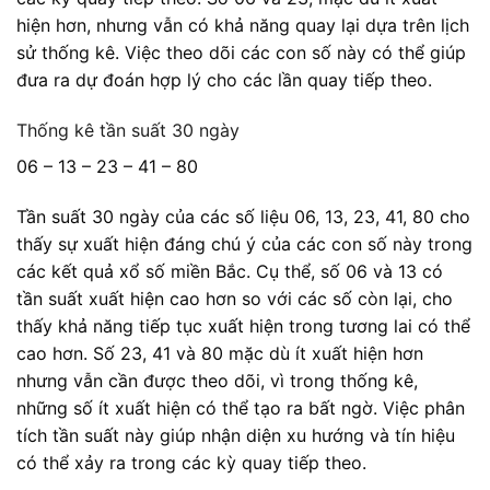
hiện hơn, nhưng vẫn có khả năng quay lại dựa trên lịch
sử thống kê. Việc theo dõi các con số này có thể giúp
đưa ra dự đoán hợp lý cho các lần quay tiếp theo.
Thống kê tần suất 30 ngày
06 – 13 – 23 – 41 – 80
Tần suất 30 ngày của các số liệu 06, 13, 23, 41, 80 cho
thấy sự xuất hiện đáng chú ý của các con số này trong
các kết quả xổ số miền Bắc. Cụ thể, số 06 và 13 có
tần suất xuất hiện cao hơn so với các số còn lại, cho
thấy khả năng tiếp tục xuất hiện trong tương lai có thể
cao hơn. Số 23, 41 và 80 mặc dù ít xuất hiện hơn
nhưng vẫn cần được theo dõi, vì trong thống kê,
những số ít xuất hiện có thể tạo ra bất ngờ. Việc phân
tích tần suất này giúp nhận diện xu hướng và tín hiệu
có thể xảy ra trong các kỳ quay tiếp theo.