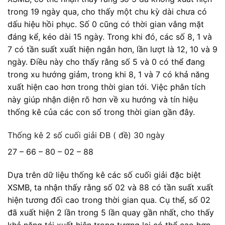
trong 19 ngày qua, cho thấy một chu kỳ dài chưa có
dấu hiệu hồi phục. Số 0 cũng có thời gian vắng mặt
đáng kể, kéo dài 15 ngày. Trong khi đó, các số 8, 1 và
7 có tần suất xuất hiện ngắn hơn, lần lượt là 12, 10 và 9
ngày. Điều này cho thấy rằng số 5 và 0 có thể đang
trong xu hướng giảm, trong khi 8, 1 và 7 có khả năng
xuất hiện cao hơn trong thời gian tới. Việc phân tích
này giúp nhận diện rõ hơn về xu hướng và tín hiệu
thống kê của các con số trong thời gian gần đây.
Thống kê 2 số cuối giải ĐB ( đề) 30 ngày
27 – 66 – 80 – 02 – 88
Dựa trên dữ liệu thống kê các số cuối giải đặc biệt
XSMB, ta nhận thấy rằng số 02 và 88 có tần suất xuất
hiện tương đối cao trong thời gian qua. Cụ thể, số 02
đã xuất hiện 2 lần trong 5 lần quay gần nhất, cho thấy
khả năng tái xuất hiện trong tương lai có thể cao hơn