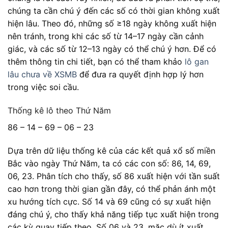
chúng ta cần chú ý đến các số có thời gian không xuất
hiện lâu. Theo đó, những số ≥18 ngày không xuất hiện
nên tránh, trong khi các số từ 14–17 ngày cần cảnh
giác, và các số từ 12–13 ngày có thể chú ý hơn. Để có
thêm thông tin chi tiết, bạn có thể tham khảo
lô gan
lâu chưa về XSMB
để đưa ra quyết định hợp lý hơn
trong việc soi cầu.
Thống kê lô theo Thứ Năm
86 – 14 – 69 – 06 – 23
Dựa trên dữ liệu thống kê của các kết quả xổ số miền
Bắc vào ngày Thứ Năm, ta có các con số: 86, 14, 69,
06, 23. Phân tích cho thấy, số 86 xuất hiện với tần suất
cao hơn trong thời gian gần đây, có thể phản ánh một
xu hướng tích cực. Số 14 và 69 cũng có sự xuất hiện
đáng chú ý, cho thấy khả năng tiếp tục xuất hiện trong
các kỳ quay tiếp theo. Số 06 và 23, mặc dù ít xuất