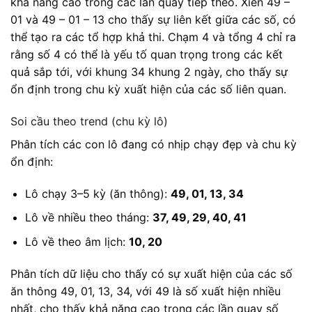
khả năng cao trong các lần quay tiếp theo. Xiên 49 –
01 và 49 – 01 – 13 cho thấy sự liên kết giữa các số, có
thể tạo ra các tổ hợp khả thi. Chạm 4 và tổng 4 chỉ ra
rằng số 4 có thể là yếu tố quan trọng trong các kết
quả sắp tới, với khung 34 khung 2 ngày, cho thấy sự
ổn định trong chu kỳ xuất hiện của các số liên quan.
Soi cầu theo trend (chu kỳ lô)
Phân tích các con lô đang có nhịp chạy đẹp và chu kỳ
ổn định:
Lô chạy 3–5 kỳ (ăn thông):
49, 01, 13, 34
Lô về nhiều theo tháng:
37, 49, 29, 40, 41
Lô về theo âm lịch:
10, 20
Phân tích dữ liệu cho thấy có sự xuất hiện của các số
ăn thông 49, 01, 13, 34, với 49 là số xuất hiện nhiều
nhất, cho thấy khả năng cao trong các lần quay số