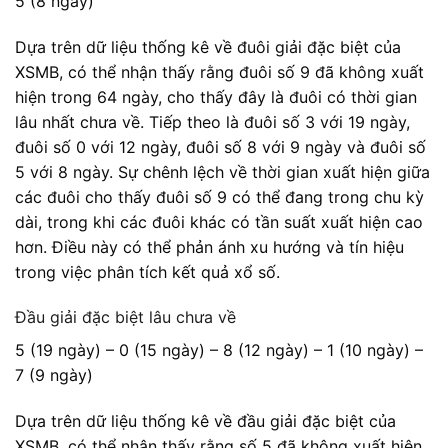
5 (8 ngày)
Dựa trên dữ liệu thống kê về đuôi giải đặc biệt của
XSMB, có thể nhận thấy rằng đuôi số 9 đã không xuất
hiện trong 64 ngày, cho thấy đây là đuôi có thời gian
lâu nhất chưa về. Tiếp theo là đuôi số 3 với 19 ngày,
đuôi số 0 với 12 ngày, đuôi số 8 với 9 ngày và đuôi số
5 với 8 ngày. Sự chênh lệch về thời gian xuất hiện giữa
các đuôi cho thấy đuôi số 9 có thể đang trong chu kỳ
dài, trong khi các đuôi khác có tần suất xuất hiện cao
hơn. Điều này có thể phản ánh xu hướng và tín hiệu
trong việc phân tích kết quả xổ số.
Đầu giải đặc biệt lâu chưa về
5 (19 ngày) – 0 (15 ngày) – 8 (12 ngày) – 1 (10 ngày) –
7 (9 ngày)
Dựa trên dữ liệu thống kê về đầu giải đặc biệt của
XSMB, có thể nhận thấy rằng số 5 đã không xuất hiện