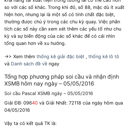
so với các số khác. Trong khi đó, số 88, mặc dù ít xuất
hiện hơn, nhưng lại là một số có tính chất đặc biệt,
thường được chú ý trong các chu kỳ quay. Việc phân
tích các số này cần xem xét thêm các yếu tố như chu
kỳ và sự biến động của các số khác để có cái nhìn
tổng quan hơn về xu hướng.
->> Xem thêm
thống kê giải đặc biệt
,
thống kê lô tô
và
Danh sách đề về
ngay
Tổng hợp phương pháp soi cầu và nhận định
XSMB hôm nay ngày – 05/05/2016
Soi cầu Pascal XSMB ngày – 05/05/2016
Giải ĐB: 096
40
và Giải Nhất: 72118 của ngày hôm qua
04/05/2016
Vậy ta có kết quả TK là: