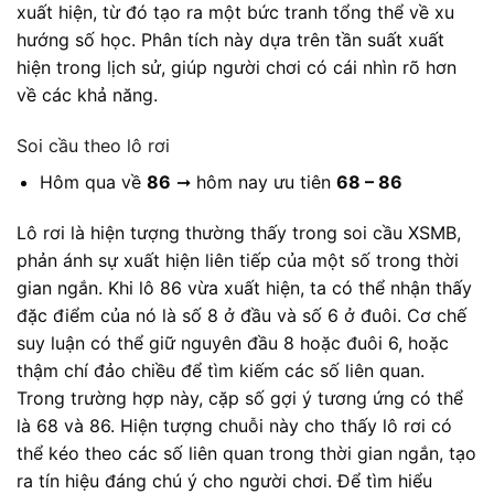
xuất hiện, từ đó tạo ra một bức tranh tổng thể về xu
hướng số học. Phân tích này dựa trên tần suất xuất
hiện trong lịch sử, giúp người chơi có cái nhìn rõ hơn
về các khả năng.
Soi cầu theo lô rơi
Hôm qua về
86
➞ hôm nay ưu tiên
68 – 86
Lô rơi là hiện tượng thường thấy trong soi cầu XSMB,
phản ánh sự xuất hiện liên tiếp của một số trong thời
gian ngắn. Khi lô 86 vừa xuất hiện, ta có thể nhận thấy
đặc điểm của nó là số 8 ở đầu và số 6 ở đuôi. Cơ chế
suy luận có thể giữ nguyên đầu 8 hoặc đuôi 6, hoặc
thậm chí đảo chiều để tìm kiếm các số liên quan.
Trong trường hợp này, cặp số gợi ý tương ứng có thể
là 68 và 86. Hiện tượng chuỗi này cho thấy lô rơi có
thể kéo theo các số liên quan trong thời gian ngắn, tạo
ra tín hiệu đáng chú ý cho người chơi. Để tìm hiểu