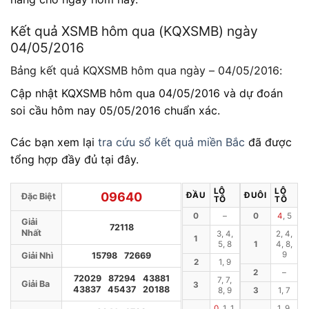
Kết quả XSMB hôm qua (KQXSMB) ngày
04/05/2016
Bảng kết quả KQXSMB hôm qua ngày – 04/05/2016:
Cập nhật KQXSMB hôm qua 04/05/2016 và dự đoán
soi cầu hôm nay 05/05/2016 chuẩn xác.
Các bạn xem lại
tra cứu sổ kết quả miền Bắc
đã được
tổng hợp đầy đủ tại đây.
LÔ
LÔ
096
40
ĐẦU
ĐUÔI
Đặc Biệt
TÔ
TÔ
0
–
0
4
, 5
Giải
72118
Nhất
3, 4,
2, 4,
1
5, 8
1
4, 8,
9
Giải Nhì
15798
72669
2
1, 9
2
–
72029
87294
43881
7, 7,
Giải Ba
3
43837
45437
20188
8, 9
3
1, 7
0
, 1, 1,
1, 9,