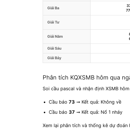
3
Giải Ba
7
Giải Tư
Giải Năm
Giải Sáu
Giải Bảy
Phân tích KQXSMB hôm qua ngà
Soi cầu pascal và nhận định XSMB hôm 
Cầu báo
73
➞ Kết quả:
Không về
Cầu báo
37
➞ Kết quả:
Nổ 1 nháy
Xem lại phân tích và thống kê dự đoán