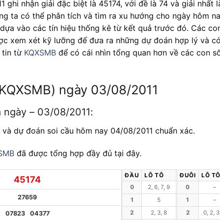
ghi nhận giải đặc biệt là 45174, với đề là 74 và giải nhất l
ng ta có thể phân tích và tìm ra xu hướng cho ngày hôm na
dựa vào các tín hiệu thống kê từ kết quả trước đó. Các co
ợc xem xét kỹ lưỡng để đưa ra những dự đoán hợp lý và c
 tin từ
KQXSMB
để có cái nhìn tổng quan hơn về các con s
(KQXSMB) ngày 03/08/2011
ngày – 03/08/2011:
và dự đoán soi cầu hôm nay 04/08/2011 chuẩn xác.
XSMB
đã được tổng hợp đầy đủ tại đây.
ĐẦU
LÔ TÔ
ĐUÔI
LÔ T
451
74
0
2, 6, 7, 9
0
–
27659
1
5
1
–
2
2, 3, 8
2
0, 2, 3
07823
04377