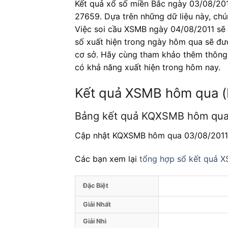
Kết quả xổ số miền Bắc ngày 03/08/2011 
27659. Dựa trên những dữ liệu này, chú
Việc soi cầu XSMB ngày 04/08/2011 sẽ 
số xuất hiện trong ngày hôm qua sẽ đư
cơ sở. Hãy cùng tham khảo thêm thông
có khả năng xuất hiện trong hôm nay.
Kết quả XSMB hôm qua 
Bảng kết quả KQXSMB hôm qua 
Cập nhật KQXSMB hôm qua 03/08/2011 
Các bạn xem lại
tổng hợp sổ kết quả 
Đặc Biệt
Giải Nhất
Giải Nhì