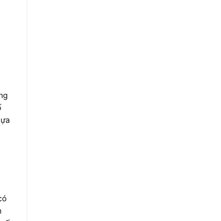
ong
ố
lựa
có
n