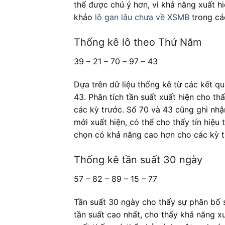
thể được chú ý hơn, vì khả năng xuất hi
khảo
lô gan lâu chưa về XSMB
trong các
Thống kê lô theo Thứ Năm
39 – 21 – 70 – 97 – 43
Dựa trên dữ liệu thống kê từ các kết qu
43. Phân tích tần suất xuất hiện cho t
các kỳ trước. Số 70 và 43 cũng ghi nhậ
mới xuất hiện, có thể cho thấy tín hiệu
chọn có khả năng cao hơn cho các kỳ t
Thống kê tần suất 30 ngày
57 – 82 – 89 – 15 – 77
Tần suất 30 ngày cho thấy sự phân bố số 
tần suất cao nhất, cho thấy khả năng xuấ