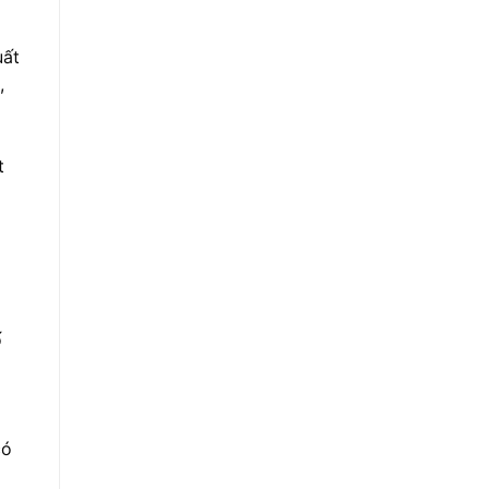
uất
,
t
ố
có