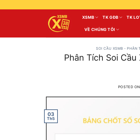
Skip
to
XSMB
TK GĐB
TK LO
content
VỀ CHÚNG TÔI
SOI CẦU XSMB - PHÂN 
Phân Tích Soi Cầu
POSTED O
03
Th5