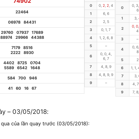
749
02
0
0,
2
,
2
, 4
0, 3,
0
6
22464
1
6, 6
1
3,
2
2, 5
06978
84431
0
,
0
2
3
0, 1, 7
4
29760
07937
17689
88974
29966
44388
4
1, 2, 6, 8
3
–
5
–
0, 6,
7179
8516
4
8
2222
8930
0, 0, 4,
6
6, 7
5
2
4402
8725
0704
7
4, 8, 9
5589
6542
1648
6
1, 1, 
8
4, 8, 9, 9
7
3,
584
700
946
9
–
8
4, 7
41
60
16
67
9
7, 8
y – 03/05/2018:
qua của lần quay trước (03/05/2018):