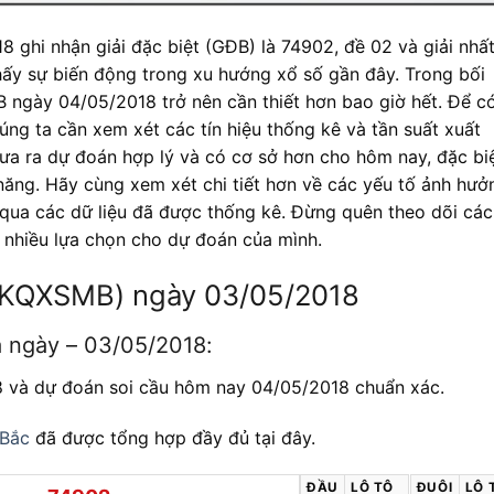
 ghi nhận giải đặc biệt (GĐB) là 74902, đề 02 và giải nhấ
hấy sự biến động trong xu hướng xổ số gần đây. Trong bối
B ngày 04/05/2018 trở nên cần thiết hơn bao giờ hết. Để c
úng ta cần xem xét các tín hiệu thống kê và tần suất xuất
đưa ra dự đoán hợp lý và có cơ sở hơn cho hôm nay, đặc bi
 năng. Hãy cùng xem xét chi tiết hơn về các yếu tố ảnh hưở
 qua các dữ liệu đã được thống kê. Đừng quên theo dõi các
nhiều lựa chọn cho dự đoán của mình.
(KQXSMB) ngày 03/05/2018
ngày – 03/05/2018:
và dự đoán soi cầu hôm nay 04/05/2018 chuẩn xác.
 Bắc
đã được tổng hợp đầy đủ tại đây.
ĐẦU
LÔ TÔ
ĐUÔI
LÔ 