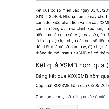
Kết quả xổ số miền Bắc ngày 03/05/2018
(G1) là 22464. Những con số này cho t
cảnh đó, việc phân tích và soi cầu XSM
cái nhìn tổng quan và chính xác hơn, ch
hiện của các con số. Việc này sẽ giúp 
là trong việc lựa chọn các con số tiềm
đến kết quả xổ số hôm nay, đặc biệt là
thông tin mới nhất từ
XSMB
để có thêm 
Kết quả XSMB hôm qua 
Bảng kết quả KQXSMB hôm qua 
Cập nhật KQXSMB hôm qua 03/05/2018 
Các bạn xem lại
sổ kết quả xổ số miền