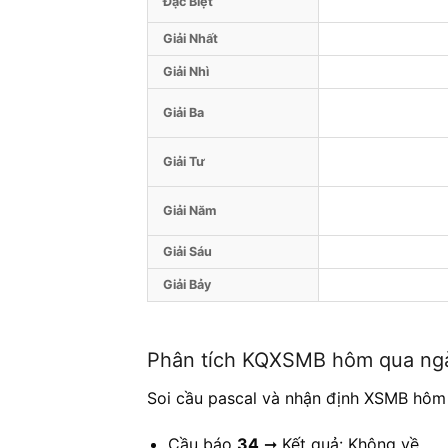
Đặc Biệt
Giải Nhất
Giải Nhì
Giải Ba
Giải Tư
Giải Năm
Giải Sáu
Giải Bảy
Phân tích KQXSMB hôm qua ngà
Soi cầu pascal và nhận định XSMB hôm 
Cầu báo
34
➞ Kết quả:
Không về