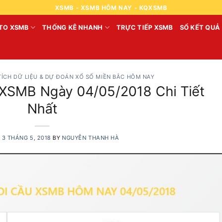
XSMB - XSMB HÔM NAY - KQXSMB
TO XSMB
THỐNG KÊ NHANH
TRỰC TIẾP XSMB
SỔ KẾT QUẢ
TÍCH DỮ LIỆU & DỰ ĐOÁN XỔ SỐ MIỀN BẮC HÔM NAY
 XSMB Ngày 04/05/2018 Chi Tiết
Nhất
N
3 THÁNG 5, 2018
BY
NGUYỄN THANH HÀ