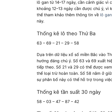
lô gan từ 14–17 ngày, cần cảnh giác vì 
khoảng 12–13 ngày cần được chú ý, vì k
thể tham khảo thêm thông tin về
lô ga
này.
Thống kê lô theo Thứ Ba
63 – 69 – 21 – 29 – 58
Dựa trên dữ liệu xổ số miền Bắc vào Thứ
hướng đáng chú ý. Số 63 và 69 xuất hiệ
tiếp theo. Số 21 và 29 có thể được xe
thể loại trừ hoàn toàn. Số 58 nằm ở giữ
sự phân bố này có thể hỗ trợ trong việ
Thống kê tần suất 30 ngày
58 – 03 – 47 – 87 – 42