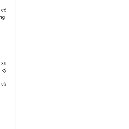
 có
ớng
 xu
 kỳ
 và