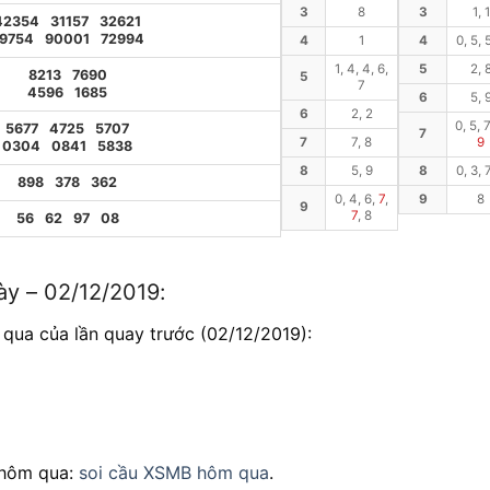
3
8
3
1, 1
42354
31157
32621
9754
90001
72994
4
1
4
0, 5, 
1, 4, 4, 6,
5
2, 
8213
7690
5
7
4596
1685
6
5, 
6
2, 2
0, 5, 
5677
4725
5707
7
7
7, 8
9
0304
0841
5838
8
5, 9
8
0, 3, 
898
378
362
0, 4, 6,
7
,
9
8
9
7
, 8
56
62
97
08
y – 02/12/2019:
qua của lần quay trước (02/12/2019):
 hôm qua:
soi cầu XSMB hôm qua
.