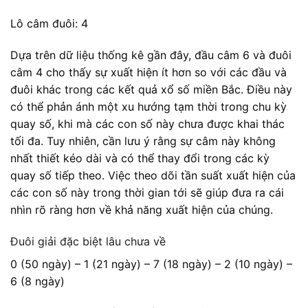
Lô câm đuôi: 4
Dựa trên dữ liệu thống kê gần đây, đầu câm 6 và đuôi
câm 4 cho thấy sự xuất hiện ít hơn so với các đầu và
đuôi khác trong các kết quả xổ số miền Bắc. Điều này
có thể phản ánh một xu hướng tạm thời trong chu kỳ
quay số, khi mà các con số này chưa được khai thác
tối đa. Tuy nhiên, cần lưu ý rằng sự câm này không
nhất thiết kéo dài và có thể thay đổi trong các kỳ
quay số tiếp theo. Việc theo dõi tần suất xuất hiện của
các con số này trong thời gian tới sẽ giúp đưa ra cái
nhìn rõ ràng hơn về khả năng xuất hiện của chúng.
Đuôi giải đặc biệt lâu chưa về
0 (50 ngày) – 1 (21 ngày) – 7 (18 ngày) – 2 (10 ngày) –
6 (8 ngày)