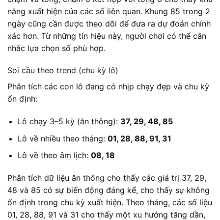
năng xuất hiện của các số liên quan. Khung 85 trong 2
ngày cũng cần được theo dõi để đưa ra dự đoán chính
xác hơn. Từ những tín hiệu này, người chơi có thể cân
nhắc lựa chọn số phù hợp.
Soi cầu theo trend (chu kỳ lô)
Phân tích các con lô đang có nhịp chạy đẹp và chu kỳ
ổn định:
Lô chạy 3–5 kỳ (ăn thông):
37, 29, 48, 85
Lô về nhiều theo tháng:
01, 28, 88, 91, 31
Lô về theo âm lịch:
08, 18
Phân tích dữ liệu ăn thông cho thấy các giá trị 37, 29,
48 và 85 có sự biến động đáng kể, cho thấy sự không
ổn định trong chu kỳ xuất hiện. Theo tháng, các số liệu
01, 28, 88, 91 và 31 cho thấy một xu hướng tăng dần,