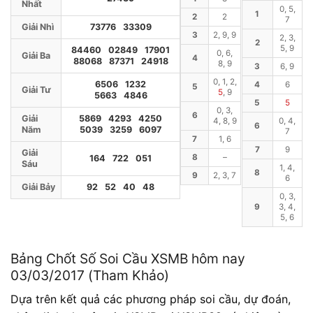
Nhất
0, 5,
1
2
2
7
Giải Nhì
73776
33309
3
2, 9, 9
2, 3,
2
5, 9
84460
02849
17901
0, 6,
Giải Ba
4
88068
87371
24918
8, 9
3
6, 9
0, 1, 2,
6506
1232
4
6
5
Giải Tư
5
, 9
5663
4846
5
5
0, 3,
6
Giải
5869
4293
4250
4, 8, 9
0, 4,
6
Năm
5039
3259
6097
7
7
1, 6
7
9
Giải
8
–
164
722
051
Sáu
1, 4,
8
9
2, 3, 7
6
Giải Bảy
92
52
40
48
0, 3,
9
3, 4,
5, 6
Bảng Chốt Số Soi Cầu XSMB hôm nay
03/03/2017 (Tham Khảo)
Dựa trên kết quả các phương pháp soi cầu, dự đoán,