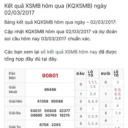
Kết quả XSMB hôm qua (KQXSMB) ngày
02/03/2017
Bảng kết quả KQXSMB hôm qua ngày – 02/03/2017:
Cập nhật KQXSMB hôm qua 02/03/2017 và dự đoán
soi cầu hôm nay 03/03/2017 chuẩn xác.
Các bạn xem lại
sổ kết quả XSMB hôm nay
đã được
tổng hợp đầy đủ tại đây.
LÔ
LÔ
Đặc
ĐẦU
ĐUÔI
908
01
TÔ
TÔ
Biệt
1
,
1
,
1
,
0
5
0
1
, 6
Giải
99496
0
,
0
,
Nhất
1
5, 6
1
0
,
0
,
3, 8
Giải Nhì
41358
95088
2
8, 8, 8
2
4
3
1
53031
00828
32377
Giải Ba
3
7, 9
09695
50749
18215
4
2, 6, 9
4
–
5
0, 5, 8
6706
2293
Giải Tư
1, 5,