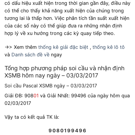
có dấu hiệu xuất hiện trong thời gian gần đây, điều này
có thể cho thấy khả năng xuất hiện của chúng trong
tương lai là thấp hơn. Việc phân tích tần suất xuất hiện
của các số này có thể giúp đưa ra những nhận định
hợp lý về xu hướng trong các kỳ quay tiếp theo.
->> Xem thêm
thống kê giải đặc biệt
,
thống kê lô tô
và
Danh sách đề về
ngay
Tổng hợp phương pháp soi cầu và nhận định
XSMB hôm nay ngày – 03/03/2017
Soi cầu Pascal XSMB ngày – 03/03/2017
Giải ĐB: 908
01
và Giải Nhất: 99496 của ngày hôm qua
02/03/2017
Vậy ta có kết quả TK là:
9080199496