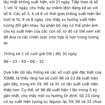
lâu nhất không xuất hiện, với 21 ngày. Tiếp theo là số
7, với 12 ngày, cho thấy sự chênh lệch đáng kể so với
số 8. Các số 3, 4 và 6 có thời gian không xuất hiện lần
lượt là 10, 9 và 8 ngày, cho thấy xu hướng xuất hiện
tương đối gần nhau. Sự phân bố này có thể phản ánh
chu kỳ xuất hiện của các con số, từ đó có thể xem xét
để đưa ra các chiến lược chơi hợp lý hơn trong tương
lai.
Thống kê 2 số cuối giải ĐB ( đề) 30 ngày
98 – 23 – 59 – 66 – 32
Dựa trên dữ liệu thống kê các số cuối giải đặc biệt của
XSMB, ta thấy rằng hai số cuối 98 và 23 đã xuất hiện
gần đây, trong khi 59, 66 và 32 có tần suất xuất hiện
thấp hơn. Cụ thể, số 98 đã xuất hiện 1 lần trong 5 kỳ
gần nhất, cho thấy một xu hướng ổn định. Số 23 cũng
có sự xuất hiện tương tự. Ngược lại, 59, 66 và 32 chưa