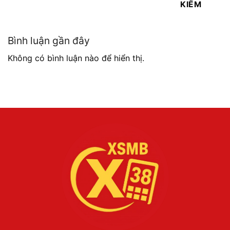
KIẾM
Bình luận gần đây
Không có bình luận nào để hiển thị.