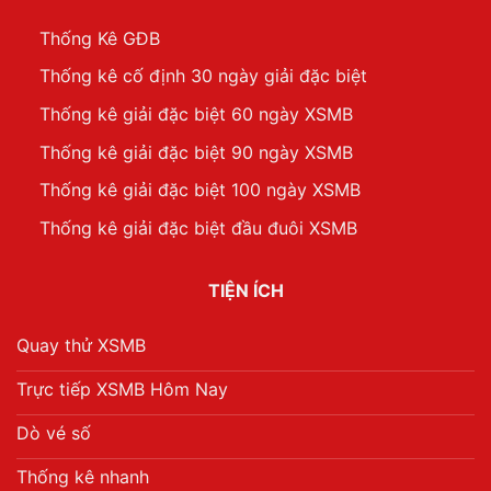
Thống kê xiên 3
Thống Kê GĐB
Thống kê & soi cầu xiên 2
Thống kê cố định 30 ngày giải đặc biệt
Thống kê Lô Xiên 4
Thống kê giải đặc biệt 60 ngày XSMB
Thống kê đầu đuôi tổng lô tô
Thống kê giải đặc biệt 90 ngày XSMB
Thống kê giải đặc biệt 100 ngày XSMB
Thống kê giải đặc biệt đầu đuôi XSMB
Thống kê tổng giải đặc biệt XSMB
TIỆN ÍCH
Thống kê giải đặc biệt theo năm XSMB
Thống kê giải đặc biệt theo tháng XSMB
Quay thử XSMB
Thống kê giải đặc biệt theo tuần XSMB
Trực tiếp XSMB Hôm Nay
Dò vé số
Thống kê nhanh