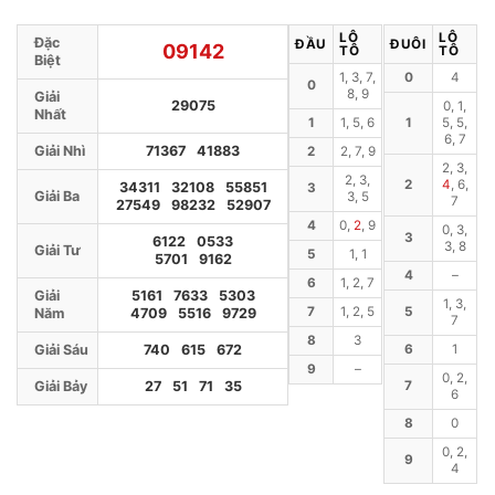
LÔ
LÔ
Đặc
ĐẦU
ĐUÔI
091
42
TÔ
TÔ
Biệt
1, 3, 7,
0
4
0
8, 9
Giải
29075
0, 1,
Nhất
1
1, 5, 6
1
5, 5,
6, 7
Giải Nhì
71367
41883
2
2, 7, 9
2, 3,
2, 3,
2
4
, 6,
34311
32108
55851
3
Giải Ba
3, 5
7
27549
98232
52907
4
0,
2
, 9
0, 3,
3
6122
0533
3, 8
Giải Tư
5
1, 1
5701
9162
4
–
6
1, 2, 7
Giải
5161
7633
5303
1, 3,
7
1, 2, 5
5
Năm
4709
5516
9729
7
8
3
Giải Sáu
740
615
672
6
1
9
–
0, 2,
Giải Bảy
27
51
71
35
7
6
8
0
0, 2,
9
4