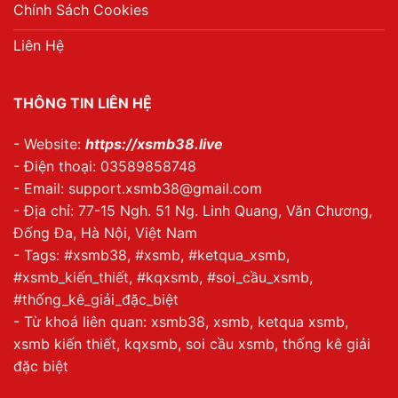
Chính Sách Cookies
Liên Hệ
THÔNG TIN LIÊN HỆ
- Website:
https://xsmb38.live
- Điện thoại: 03589858748
- Email: support.xsmb38@gmail.com
- Địa chỉ: 77-15 Ngh. 51 Ng. Linh Quang, Văn Chương,
Đống Đa, Hà Nội, Việt Nam
- Tags: #xsmb38, #xsmb, #ketqua_xsmb,
#xsmb_kiến_thiết, #kqxsmb, #soi_cầu_xsmb,
#thống_kê_giải_đặc_biệt
- Từ khoá liên quan: xsmb38, xsmb, ketqua xsmb,
xsmb kiến thiết, kqxsmb, soi cầu xsmb, thống kê giải
đặc biệt