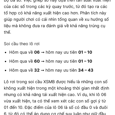
của các số trong các kỳ quay trước, từ đó tạo ra các
tổ hợp có khả năng xuất hiện cao hơn. Phân tích này
giúp người chơi có cái nhìn tổng quan về xu hướng số
liệu mà không đưa ra đánh giá về khả năng trúng cụ
thể.
Soi cầu theo lô rơi
Hôm qua về
06
➞ hôm nay ưu tiên
01 – 10
Hôm qua về
60
➞ hôm nay ưu tiên
01 – 10
Hôm qua về
32
➞ hôm nay ưu tiên
34 – 43
Lô rơi trong soi cầu XSMB được hiểu là những con số
không xuất hiện trong một khoảng thời gian nhất định
nhưng có khả năng tái xuất hiện cao. Ví dụ, khi lô 06
vừa xuất hiện, ta có thể xem xét các con số gợi ý từ
01 đến 10. Đặc điểm của lô 06 là số có đầu 0 và đuôi
6, từ đó có thể áp dụng cơ chế suy luận như giữ đầu