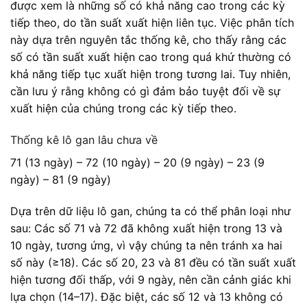
được xem là những số có khả năng cao trong các kỳ
tiếp theo, do tần suất xuất hiện liên tục. Việc phân tích
này dựa trên nguyên tắc thống kê, cho thấy rằng các
số có tần suất xuất hiện cao trong quá khứ thường có
khả năng tiếp tục xuất hiện trong tương lai. Tuy nhiên,
cần lưu ý rằng không có gì đảm bảo tuyệt đối về sự
xuất hiện của chúng trong các kỳ tiếp theo.
Thống kê lô gan lâu chưa về
71 (13 ngày) – 72 (10 ngày) – 20 (9 ngày) – 23 (9
ngày) – 81 (9 ngày)
Dựa trên dữ liệu lô gan, chúng ta có thể phân loại như
sau: Các số 71 và 72 đã không xuất hiện trong 13 và
10 ngày, tương ứng, vì vậy chúng ta nên tránh xa hai
số này (≥18). Các số 20, 23 và 81 đều có tần suất xuất
hiện tương đối thấp, với 9 ngày, nên cần cảnh giác khi
lựa chọn (14–17). Đặc biệt, các số 12 và 13 không có