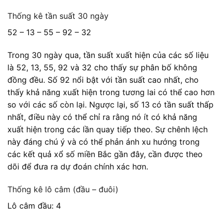
Thống kê tần suất 30 ngày
52 – 13 – 55 – 92 – 32
Trong 30 ngày qua, tần suất xuất hiện của các số liệu
là 52, 13, 55, 92 và 32 cho thấy sự phân bố không
đồng đều. Số 92 nổi bật với tần suất cao nhất, cho
thấy khả năng xuất hiện trong tương lai có thể cao hơn
so với các số còn lại. Ngược lại, số 13 có tần suất thấp
nhất, điều này có thể chỉ ra rằng nó ít có khả năng
xuất hiện trong các lần quay tiếp theo. Sự chênh lệch
này đáng chú ý và có thể phản ánh xu hướng trong
các kết quả xổ số miền Bắc gần đây, cần được theo
dõi để đưa ra dự đoán chính xác hơn.
Thống kê lô câm (đầu – đuôi)
Lô câm đầu: 4