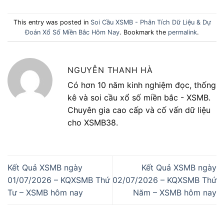
This entry was posted in
Soi Cầu XSMB - Phân Tích Dữ Liệu & Dự
Đoán Xổ Số Miền Bắc Hôm Nay
. Bookmark the
permalink
.
NGUYỄN THANH HÀ
Có hơn 10 năm kinh nghiệm đọc, thống
kê và soi cầu xổ số miền bắc - XSMB.
Chuyên gia cao cấp và cố vấn dữ liệu
cho XSMB38.
Kết Quả XSMB ngày
Kết Quả XSMB ngày
01/07/2026 – KQXSMB Thứ
02/07/2026 – KQXSMB Thứ
Tư – XSMB hôm nay
Năm – XSMB hôm nay