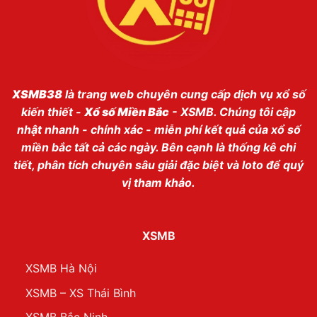
XSMB38
là trang web chuyên cung cấp dịch vụ xổ số
kiến thiết -
Xổ số Miền Bắc
- XSMB. Chúng tôi cập
nhật nhanh - chính xác - miễn phí kết quả của xổ số
miền bắc tất cả các ngày. Bên cạnh là thống kê chi
tiết, phân tích chuyên sâu giải đặc biệt và loto để quý
vị tham khảo.
XSMB
XSMB Hà Nội
XSMB – XS Thái Bình