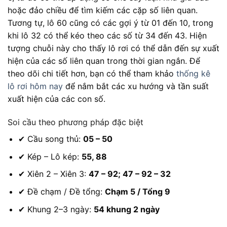
hoặc đảo chiều để tìm kiếm các cặp số liên quan.
Tương tự, lô 60 cũng có các gợi ý từ 01 đến 10, trong
khi lô 32 có thể kéo theo các số từ 34 đến 43. Hiện
tượng chuỗi này cho thấy lô rơi có thể dẫn đến sự xuất
hiện của các số liên quan trong thời gian ngắn. Để
theo dõi chi tiết hơn, bạn có thể tham khảo
thống kê
lô rơi hôm nay
để nắm bắt các xu hướng và tần suất
xuất hiện của các con số.
Soi cầu theo phương pháp đặc biệt
✔ Cầu song thủ:
05 – 50
✔ Kép – Lô kép:
55, 88
✔ Xiên 2 – Xiên 3:
47 – 92; 47 – 92 – 32
✔ Đề chạm / Đề tổng:
Chạm 5 / Tổng 9
✔ Khung 2–3 ngày:
54 khung 2 ngày