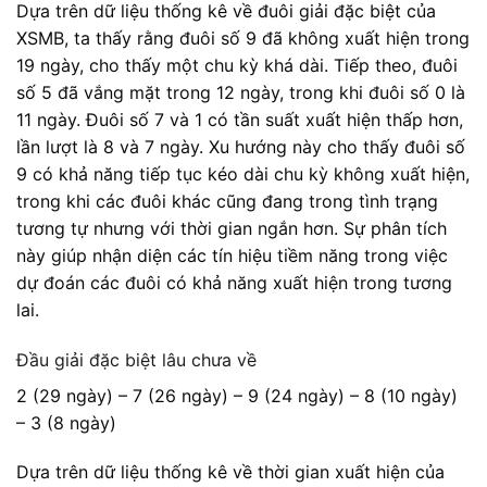
Dựa trên dữ liệu thống kê về đuôi giải đặc biệt của
XSMB, ta thấy rằng đuôi số 9 đã không xuất hiện trong
19 ngày, cho thấy một chu kỳ khá dài. Tiếp theo, đuôi
số 5 đã vắng mặt trong 12 ngày, trong khi đuôi số 0 là
11 ngày. Đuôi số 7 và 1 có tần suất xuất hiện thấp hơn,
lần lượt là 8 và 7 ngày. Xu hướng này cho thấy đuôi số
9 có khả năng tiếp tục kéo dài chu kỳ không xuất hiện,
trong khi các đuôi khác cũng đang trong tình trạng
tương tự nhưng với thời gian ngắn hơn. Sự phân tích
này giúp nhận diện các tín hiệu tiềm năng trong việc
dự đoán các đuôi có khả năng xuất hiện trong tương
lai.
Đầu giải đặc biệt lâu chưa về
2 (29 ngày) – 7 (26 ngày) – 9 (24 ngày) – 8 (10 ngày)
– 3 (8 ngày)
Dựa trên dữ liệu thống kê về thời gian xuất hiện của