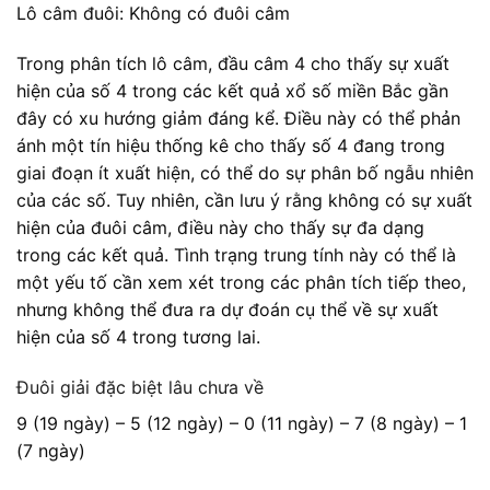
Lô câm đuôi: Không có đuôi câm
Trong phân tích lô câm, đầu câm 4 cho thấy sự xuất
hiện của số 4 trong các kết quả xổ số miền Bắc gần
đây có xu hướng giảm đáng kể. Điều này có thể phản
ánh một tín hiệu thống kê cho thấy số 4 đang trong
giai đoạn ít xuất hiện, có thể do sự phân bố ngẫu nhiên
của các số. Tuy nhiên, cần lưu ý rằng không có sự xuất
hiện của đuôi câm, điều này cho thấy sự đa dạng
trong các kết quả. Tình trạng trung tính này có thể là
một yếu tố cần xem xét trong các phân tích tiếp theo,
nhưng không thể đưa ra dự đoán cụ thể về sự xuất
hiện của số 4 trong tương lai.
Đuôi giải đặc biệt lâu chưa về
9 (19 ngày) – 5 (12 ngày) – 0 (11 ngày) – 7 (8 ngày) – 1
(7 ngày)