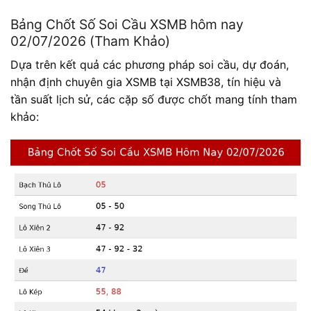
Bảng Chốt Số Soi Cầu XSMB hôm nay
02/07/2026 (Tham Khảo)
Dựa trên kết quả các phương pháp soi cầu, dự đoán,
nhận định chuyên gia XSMB tại XSMB38, tín hiệu và
tần suất lịch sử, các cặp số được chốt mang tính tham
khảo: