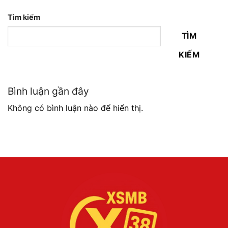
Tìm kiếm
TÌM
KIẾM
Bình luận gần đây
Không có bình luận nào để hiển thị.