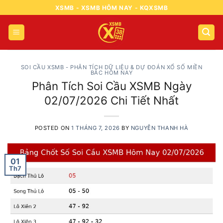
Skip
XSMB - XSMB HÔM NAY - KQXSMB
to
content
SOI CẦU XSMB - PHÂN TÍCH DỮ LIỆU & DỰ ĐOÁN XỔ SỐ MIỀN
BẮC HÔM NAY
Phân Tích Soi Cầu XSMB Ngày
02/07/2026 Chi Tiết Nhất
POSTED ON
1 THÁNG 7, 2026
BY
NGUYỄN THANH HÀ
01
Th7