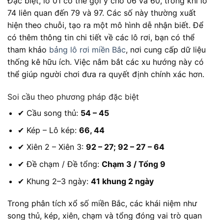
Đặc biệt, lô 01 có thể gợi ý cho 06 và 60, trong khi lô
74 liên quan đến 79 và 97. Các số này thường xuất
hiện theo chuỗi, tạo ra một mô hình dễ nhận biết. Để
có thêm thông tin chi tiết về các lô rơi, bạn có thể
tham khảo
bảng lô rơi miền Bắc
, nơi cung cấp dữ liệu
thống kê hữu ích. Việc nắm bắt các xu hướng này có
thể giúp người chơi đưa ra quyết định chính xác hơn.
Soi cầu theo phương pháp đặc biệt
✔ Cầu song thủ:
54 – 45
✔ Kép – Lô kép:
66, 44
✔ Xiên 2 – Xiên 3:
92 – 27; 92 – 27 – 64
✔ Đề chạm / Đề tổng:
Chạm 3 / Tổng 9
✔ Khung 2–3 ngày:
41 khung 2 ngày
Trong phân tích xổ số miền Bắc, các khái niệm như
song thủ, kép, xiên, chạm và tổng đóng vai trò quan