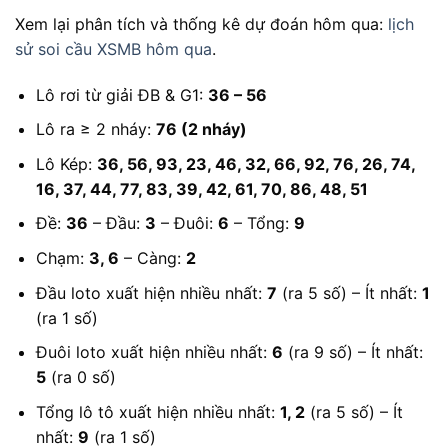
Xem lại phân tích và thống kê dự đoán hôm qua:
lịch
sử soi cầu XSMB hôm qua
.
Lô rơi từ giải ĐB & G1:
36 – 56
Lô ra ≥ 2 nháy:
76 (2 nháy)
Lô Kép:
36, 56, 93, 23, 46, 32, 66, 92, 76, 26, 74,
16, 37, 44, 77, 83, 39, 42, 61, 70, 86, 48, 51
Đề:
36
– Đầu:
3
– Đuôi:
6
– Tổng:
9
Chạm:
3, 6
– Càng:
2
Đầu loto xuất hiện nhiều nhất:
7
(ra 5 số) – Ít nhất:
1
(ra 1 số)
Đuôi loto xuất hiện nhiều nhất:
6
(ra 9 số) – Ít nhất:
5
(ra 0 số)
Tổng lô tô xuất hiện nhiều nhất:
1, 2
(ra 5 số) – Ít
nhất:
9
(ra 1 số)