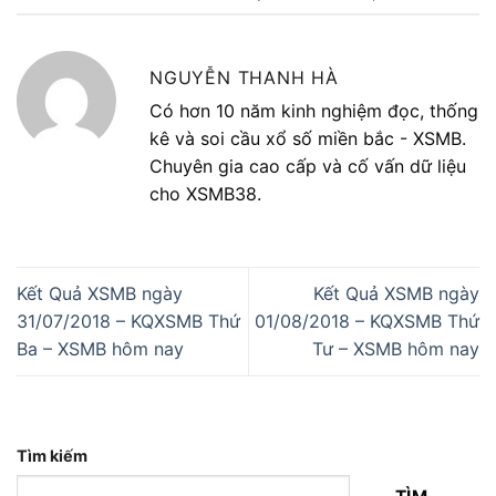
NGUYỄN THANH HÀ
Có hơn 10 năm kinh nghiệm đọc, thống
kê và soi cầu xổ số miền bắc - XSMB.
Chuyên gia cao cấp và cố vấn dữ liệu
cho XSMB38.
Kết Quả XSMB ngày
Kết Quả XSMB ngày
31/07/2018 – KQXSMB Thứ
01/08/2018 – KQXSMB Thứ
Ba – XSMB hôm nay
Tư – XSMB hôm nay
Tìm kiếm