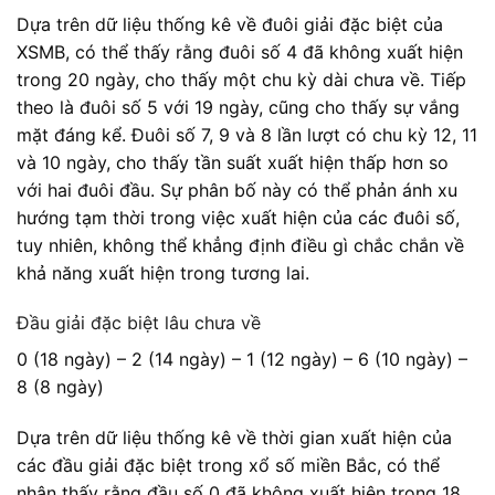
Dựa trên dữ liệu thống kê về đuôi giải đặc biệt của
XSMB, có thể thấy rằng đuôi số 4 đã không xuất hiện
trong 20 ngày, cho thấy một chu kỳ dài chưa về. Tiếp
theo là đuôi số 5 với 19 ngày, cũng cho thấy sự vắng
mặt đáng kể. Đuôi số 7, 9 và 8 lần lượt có chu kỳ 12, 11
và 10 ngày, cho thấy tần suất xuất hiện thấp hơn so
với hai đuôi đầu. Sự phân bố này có thể phản ánh xu
hướng tạm thời trong việc xuất hiện của các đuôi số,
tuy nhiên, không thể khẳng định điều gì chắc chắn về
khả năng xuất hiện trong tương lai.
Đầu giải đặc biệt lâu chưa về
0 (18 ngày) – 2 (14 ngày) – 1 (12 ngày) – 6 (10 ngày) –
8 (8 ngày)
Dựa trên dữ liệu thống kê về thời gian xuất hiện của
các đầu giải đặc biệt trong xổ số miền Bắc, có thể
nhận thấy rằng đầu số 0 đã không xuất hiện trong 18