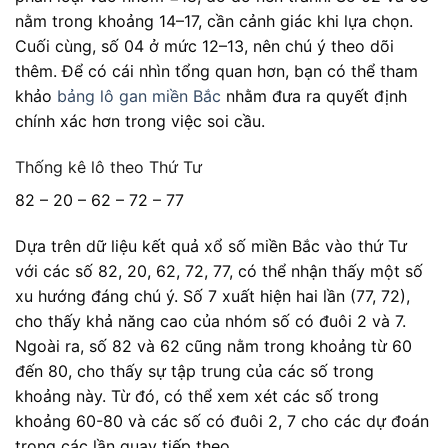
nằm trong khoảng 14–17, cần cảnh giác khi lựa chọn.
Cuối cùng, số 04 ở mức 12–13, nên chú ý theo dõi
thêm. Để có cái nhìn tổng quan hơn, bạn có thể tham
khảo
bảng lô gan miền Bắc
nhằm đưa ra quyết định
chính xác hơn trong việc soi cầu.
Thống kê lô theo Thứ Tư
82 – 20 – 62 – 72 – 77
Dựa trên dữ liệu kết quả xổ số miền Bắc vào thứ Tư
với các số 82, 20, 62, 72, 77, có thể nhận thấy một số
xu hướng đáng chú ý. Số 7 xuất hiện hai lần (77, 72),
cho thấy khả năng cao của nhóm số có đuôi 2 và 7.
Ngoài ra, số 82 và 62 cũng nằm trong khoảng từ 60
đến 80, cho thấy sự tập trung của các số trong
khoảng này. Từ đó, có thể xem xét các số trong
khoảng 60-80 và các số có đuôi 2, 7 cho các dự đoán
trong các lần quay tiếp theo.