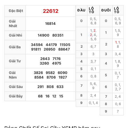
LÔ
LÔ
226
12
ĐẦU
ĐUÔI
Đặc Biệt
TÔ
TÔ
0, 5,
0, 5,
0
0
Giải
6, 8
6, 9
16814
Nhất
1,
2
,
1, 5,
1
1
2
, 4,
9
Giải Nhì
14900
80351
5, 6
1
,
1
,
2
34594
44179
11505
2
6, 7
8
Giải Ba
91811
26950
88647
3
3
3
3, 4
2643
7176
Giải Tư
4
3, 7
1, 8,
3260
4975
4
9
5
0, 1
Giải
3826
9582
6090
0, 1,
5
6
0, 8
Năm
8584
8706
1927
7
5, 6,
0, 1,
7
Giải Sáu
291
808
633
6
9
2, 7
8
2, 4
Giải Bảy
68
16
12
15
7
2, 4
9
0, 1, 4
8
0, 6
9
7