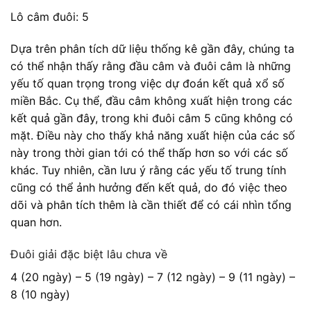
Lô câm đuôi: 5
Dựa trên phân tích dữ liệu thống kê gần đây, chúng ta
có thể nhận thấy rằng đầu câm và đuôi câm là những
yếu tố quan trọng trong việc dự đoán kết quả xổ số
miền Bắc. Cụ thể, đầu câm không xuất hiện trong các
kết quả gần đây, trong khi đuôi câm 5 cũng không có
mặt. Điều này cho thấy khả năng xuất hiện của các số
này trong thời gian tới có thể thấp hơn so với các số
khác. Tuy nhiên, cần lưu ý rằng các yếu tố trung tính
cũng có thể ảnh hưởng đến kết quả, do đó việc theo
dõi và phân tích thêm là cần thiết để có cái nhìn tổng
quan hơn.
Đuôi giải đặc biệt lâu chưa về
4 (20 ngày) – 5 (19 ngày) – 7 (12 ngày) – 9 (11 ngày) –
8 (10 ngày)