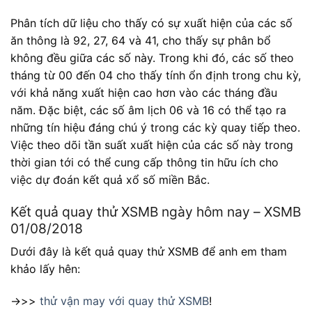
Phân tích dữ liệu cho thấy có sự xuất hiện của các số
ăn thông là 92, 27, 64 và 41, cho thấy sự phân bổ
không đều giữa các số này. Trong khi đó, các số theo
tháng từ 00 đến 04 cho thấy tính ổn định trong chu kỳ,
với khả năng xuất hiện cao hơn vào các tháng đầu
năm. Đặc biệt, các số âm lịch 06 và 16 có thể tạo ra
những tín hiệu đáng chú ý trong các kỳ quay tiếp theo.
Việc theo dõi tần suất xuất hiện của các số này trong
thời gian tới có thể cung cấp thông tin hữu ích cho
việc dự đoán kết quả xổ số miền Bắc.
Kết quả quay thử XSMB ngày hôm nay – XSMB
01/08/2018
Dưới đây là kết quả quay thử XSMB để anh em tham
khảo lấy hên:
->>>
thử vận may với quay thử XSMB
!