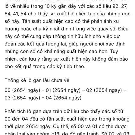
lô về nhiều trong 10 kỳ gần đây với các số liệu 92, 27,
64, 41, 54 cho thấy sự xuất hiện liên tục của những con
số này. Tần suất xuất hiện cao có thể phản ánh xu
hướng hoặc chu kỳ nhất định trong việc quay số. Điều
này có thể cung cấp thông tin hữu ích cho việc dự
đoán các kết quả tương lai, giúp người chơi xác định
những con số có khả năng xuất hiện cao hơn. Tuy
nhiên, cần lưu ý rằng sự xuất hiện này không đảm bảo
cho kết quả trong các kỳ tiếp theo.
Thống kê lô gan lâu chưa về
00 (2654 ngày) – 01 (2654 ngày) – 02 (2654 ngày) –
03 (2654 ngày) – 04 (2654 ngày)
Phân tích lô gan dựa trên dữ liệu cho thấy các số từ
00 đến 04 đều có tần suất xuất hiện cao trong khoảng
thời gian 2654 ngày. Cụ thể, số 00 và 01 có thể được
phân loại vào nhóm ≥18, do đó nên tránh. Số 02 và 03