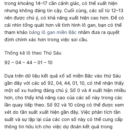
trong khoảng 14–17 cần cảnh giác, có thể xuất hiện
nhưng không đáng tin cậy. Cuối cùng, các số từ 12–13
nên được chú ý, có khả năng xuất hiện cao hơn. Để có
cái nhìn tổng quát hơn về tình hình lô gan, bạn có thể
tham khảo
bảng lô gan miền Bắc
nhằm đưa ra quyết
định chính xác hơn trong việc soi cầu.
Thống kê lô theo Thứ Sáu
92 – 04 – 44 – 01 – 10
Dựa trên dữ liệu kết quả xổ số miền Bắc vào thứ Sáu
gần đây với các số 92, 04, 44, 01, 10, có thể nhận thấy
một số xu hướng đáng chú ý. Số 0 và 4 xuất hiện nhiều
hơn, cho thấy khả năng cao của các số này trong các
lần quay tiếp theo. Số 92 và 10 cũng có thể được xem
xét do tần suất xuất hiện gần đây. Việc phân tích tần
suất và sự lặp lại của các con số này có thể cung cấp
thông tin hữu ích cho việc dự đoán kết quả trong