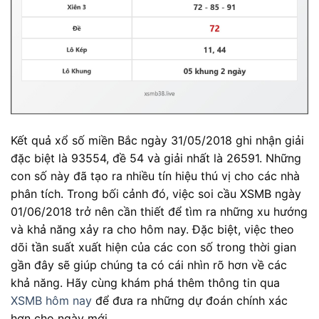
Kết quả xổ số miền Bắc ngày 31/05/2018 ghi nhận giải
đặc biệt là 93554, đề 54 và giải nhất là 26591. Những
con số này đã tạo ra nhiều tín hiệu thú vị cho các nhà
phân tích. Trong bối cảnh đó, việc soi cầu XSMB ngày
01/06/2018 trở nên cần thiết để tìm ra những xu hướng
và khả năng xảy ra cho hôm nay. Đặc biệt, việc theo
dõi tần suất xuất hiện của các con số trong thời gian
gần đây sẽ giúp chúng ta có cái nhìn rõ hơn về các
khả năng. Hãy cùng khám phá thêm thông tin qua
XSMB hôm nay
để đưa ra những dự đoán chính xác
hơn cho ngày mới.