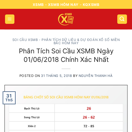
Skip
XSMB - XSMB HÔM NAY - KQXSMB
to
content
SOI CẦU XSMB - PHÂN TÍCH DỮ LIỆU & DỰ ĐOÁN XỔ SỐ MIỀN
BẮC HÔM NAY
Phân Tích Soi Cầu XSMB Ngày
01/06/2018 Chính Xác Nhất
POSTED ON
31 THÁNG 5, 2018
BY
NGUYỄN THANH HÀ
31
Th5