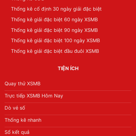
Thống kê cố định 30 ngày giải đặc biệt
Thống kê Lô Xiên 4
Thống kê giải đặc biệt 60 ngày XSMB
Thống kê đầu đuôi tổng lô tô
Thống kê giải đặc biệt 90 ngày XSMB
Thống kê giải đặc biệt 100 ngày XSMB
Thống kê giải đặc biệt đầu đuôi XSMB
Thống kê tổng giải đặc biệt XSMB
TIỆN ÍCH
Thống kê giải đặc biệt theo năm XSMB
Thống kê giải đặc biệt theo tháng XSMB
Quay thử XSMB
Thống kê giải đặc biệt theo tuần XSMB
Trực tiếp XSMB Hôm Nay
Dò vé số
Thống kê nhanh
Sổ kết quả