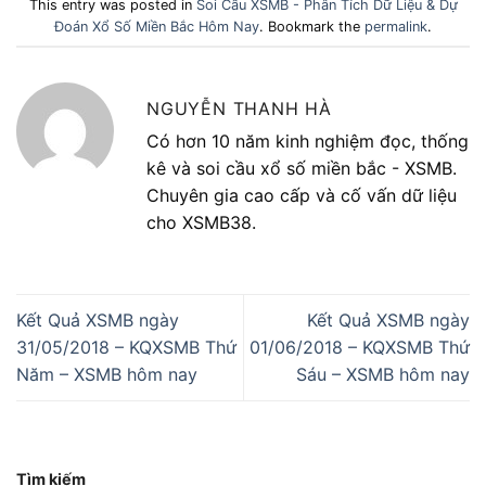
This entry was posted in
Soi Cầu XSMB - Phân Tích Dữ Liệu & Dự
Đoán Xổ Số Miền Bắc Hôm Nay
. Bookmark the
permalink
.
NGUYỄN THANH HÀ
Có hơn 10 năm kinh nghiệm đọc, thống
kê và soi cầu xổ số miền bắc - XSMB.
Chuyên gia cao cấp và cố vấn dữ liệu
cho XSMB38.
Kết Quả XSMB ngày
Kết Quả XSMB ngày
31/05/2018 – KQXSMB Thứ
01/06/2018 – KQXSMB Thứ
Năm – XSMB hôm nay
Sáu – XSMB hôm nay
Tìm kiếm