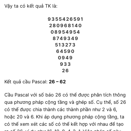
Vậy ta có kết quả TK là:
9355426591
280968140
08954954
8749349
513273
64590
0949
933
26
Kết quả cầu Pascal:
26 – 62
Cầu Pascal với số báo 26 có thể được phân tích thông
qua phương pháp cộng tầng và ghép số. Cụ thể, số 26
có thể được chia thành các thành phần như 2 và 6,
hoặc 20 và 6. Khi áp dụng phương pháp cộng tầng, ta
có thể xem xét các số có thể kết hợp với nhau để tạo