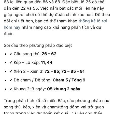
68 lại liên quan đến 86 và 68. Đặc biệt, lô 25 có thể
dẫn đến 22 và 55. Việc nắm bắt các mối liên hệ này
giúp người chơi có thể dự đoán chính xác hơn. Để theo
dõi chi tiết hơn, bạn có thể tham khảo
thống kê lô rơi
hôm nay
nhằm nâng cao khả năng phân tích và dự
đoán.
Soi cầu theo phương pháp đặc biệt
✔ Cầu song thủ:
26 – 62
✔ Kép – Lô kép:
11, 44
✔ Xiên 2 – Xiên 3:
72 – 85; 72 – 85 – 91
✔ Đề chạm / Đề tổng:
Chạm 5 / Tổng 9
✔ Khung 2–3 ngày:
05 khung 2 ngày
Trong phân tích xổ số miền Bắc, các phương pháp như
song thủ, kép, xiên và chạm/tổng đóng vai trò quan
trọng trong việc dự đoán kết quả. Dữ liệu cho thấy