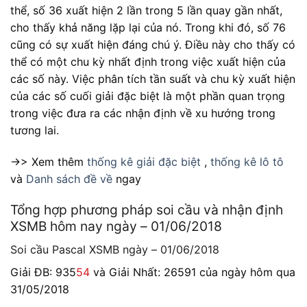
thể, số 36 xuất hiện 2 lần trong 5 lần quay gần nhất,
cho thấy khả năng lặp lại của nó. Trong khi đó, số 76
cũng có sự xuất hiện đáng chú ý. Điều này cho thấy có
thể có một chu kỳ nhất định trong việc xuất hiện của
các số này. Việc phân tích tần suất và chu kỳ xuất hiện
của các số cuối giải đặc biệt là một phần quan trọng
trong việc đưa ra các nhận định về xu hướng trong
tương lai.
->> Xem thêm
thống kê giải đặc biệt
,
thống kê lô tô
và
Danh sách đề về
ngay
Tổng hợp phương pháp soi cầu và nhận định
XSMB hôm nay ngày – 01/06/2018
Soi cầu Pascal XSMB ngày – 01/06/2018
Giải ĐB: 935
54
và Giải Nhất: 26591 của ngày hôm qua
31/05/2018