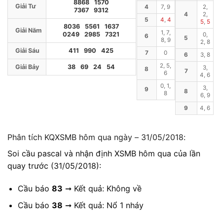
8868
1570
Giải Tư
4
7, 9
2,
7367
9312
4
2,
5
4
,
4
5
,
5
8036
5561
1637
Giải Năm
1, 7,
0249
2985
7321
0,
6
5
8, 9
2, 8
Giải Sáu
411
990
425
7
0
6
3, 8
2, 5,
Giải Bảy
38
69
24
54
3,
8
7
6
4, 6
0, 1,
3,
9
8
8
6, 9
9
4, 6
Phân tích KQXSMB hôm qua ngày – 31/05/2018:
Soi cầu pascal và nhận định XSMB hôm qua của lần
quay trước (31/05/2018):
Cầu báo
83
➞ Kết quả:
Không về
Cầu báo
38
➞ Kết quả:
Nổ 1 nháy