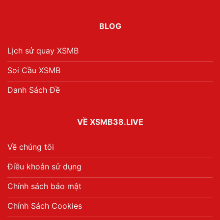
BLOG
Lịch sử quay XSMB
Soi Cầu XSMB
Danh Sách Đề
VỀ XSMB38.LIVE
Về chúng tôi
Điều khoản sử dụng
Chính sách bảo mật
Chính Sách Cookies