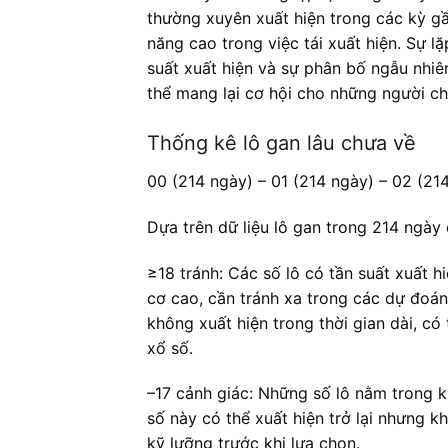
thường xuyên xuất hiện trong các kỳ gầ
năng cao trong việc tái xuất hiện. Sự l
suất xuất hiện và sự phân bố ngẫu nhiê
thể mang lại cơ hội cho những người ch
Thống kê lô gan lâu chưa về
00 (214 ngày) – 01 (214 ngày) – 02 (21
Dựa trên dữ liệu lô gan trong 214 ngày 
≥18 tránh: Các số lô có tần suất xuất 
cơ cao, cần tránh xa trong các dự đoán
không xuất hiện trong thời gian dài, có
xổ số.
–17 cảnh giác: Những số lô nằm trong kh
số này có thể xuất hiện trở lại nhưng 
kỹ lưỡng trước khi lựa chọn.