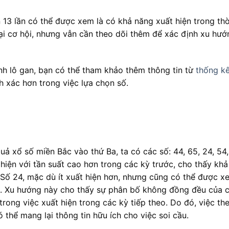
n 13 lần có thể được xem là có khả năng xuất hiện trong thờ
lại cơ hội, nhưng vẫn cần theo dõi thêm để xác định xu hướ
ình lô gan, bạn có thể tham khảo thêm thông tin từ
thống kê
 xác hơn trong việc lựa chọn số.
uả xổ số miền Bắc vào thứ Ba, ta có các số: 44, 65, 24, 54,
 hiện với tần suất cao hơn trong các kỳ trước, cho thấy khả
. Số 24, mặc dù ít xuất hiện hơn, nhưng cũng có thể được x
số. Xu hướng này cho thấy sự phân bố không đồng đều của 
rong việc xuất hiện trong các kỳ tiếp theo. Do đó, việc th
ó thể mang lại thông tin hữu ích cho việc soi cầu.