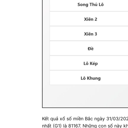
Kết quả xổ số miền Bắc ngày 31/03/2025
nhất (G1) là 81167. Những con số này k