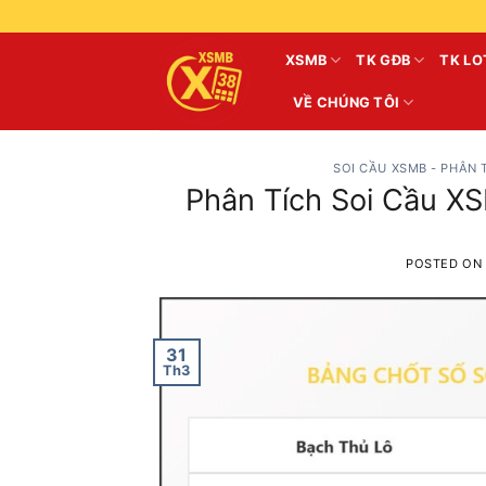
Skip
to
XSMB
TK GĐB
TK LO
content
VỀ CHÚNG TÔI
SOI CẦU XSMB - PHÂN 
Phân Tích Soi Cầu X
POSTED ON
31
Th3