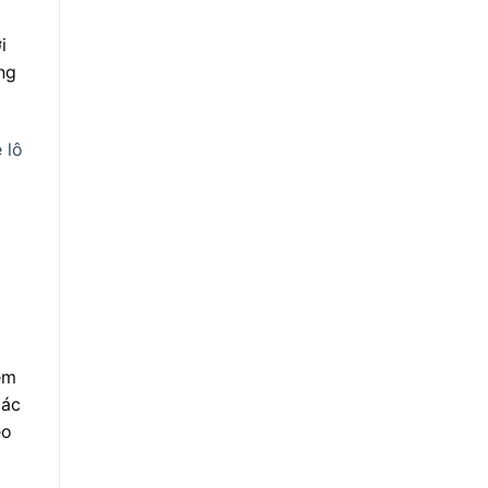
i
ng
 lô
em
các
eo