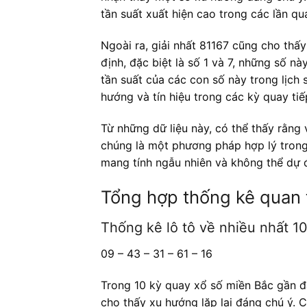
tần suất xuất hiện cao trong các lần qu
Ngoài ra, giải nhất 81167 cũng cho thấy
định, đặc biệt là số 1 và 7, những số nà
tần suất của các con số này trong lịch
hướng và tín hiệu trong các kỳ quay tiế
Từ những dữ liệu này, có thể thấy rằng 
chúng là một phương pháp hợp lý trong 
mang tính ngẫu nhiên và không thể dự 
Tổng hợp thống kê quan
Thống kê lô tô về nhiều nhất 10
09 – 43 – 31 – 61 – 16
Trong 10 kỳ quay xổ số miền Bắc gần đây
cho thấy xu hướng lặp lại đáng chú ý. 