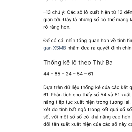
–13 chú ý: Các số lô xuất hiện từ 12 đế
gian tới. Đây là những số có thể mang 
rõ ràng hơn.
Để có cái nhìn tổng quan hơn về tình h
gan XSMB
nhằm đưa ra quyết định chính
Thống kê lô theo Thứ Ba
44 – 65 – 24 – 54 – 61
Dựa trên dữ liệu thống kê của các kết q
61. Phân tích cho thấy số 54 và 61 xuất
năng tiếp tục xuất hiện trong tương lai
xét do tính bất ngờ trong kết quả xổ 
số, với một số số có khả năng cao hơn t
dõi tần suất xuất hiện của các số này c