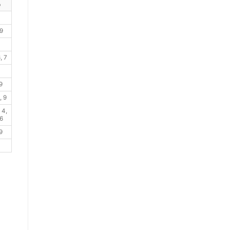
Ô
 9
, 7
 9
, 9
, 4,
 6
 9