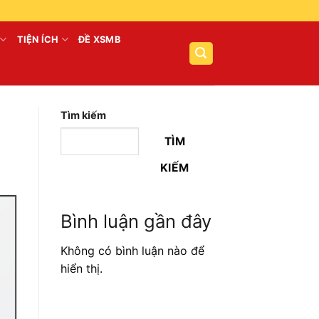
TIỆN ÍCH
ĐỀ XSMB
Tìm kiếm
TÌM
KIẾM
Bình luận gần đây
Không có bình luận nào để
hiển thị.