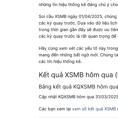
những tín hiệu thống kê đáng chú ý cho
Soi cầu XSMB ngày 01/04/2025, chúng ta
các kỳ quay trước. Dựa vào dữ liệu lịch
trong thời gian gần đây sẽ được ưu tiê
các kỳ quay trước là rất quan trọng để
Hãy cùng xem xét các yếu tố này trong 
mang đến những bất ngờ mới. Chúng ta 
các tín hiệu thống kê.
Kết quả XSMB hôm qua 
Bảng kết quả KQXSMB hôm qua 
Cập nhật KQXSMB hôm qua 31/03/2025 
Các bạn xem lại
xem sổ kết quả XSMB