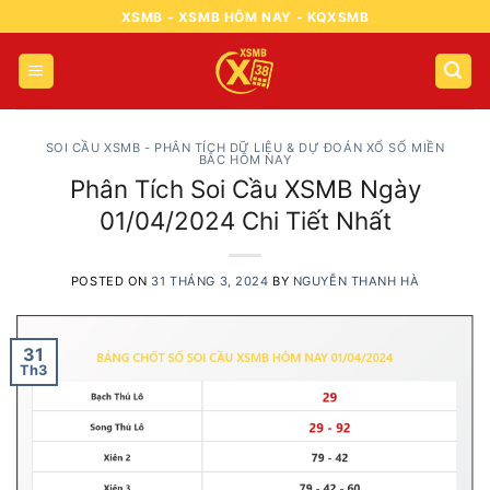
Skip
XSMB - XSMB HÔM NAY - KQXSMB
to
content
SOI CẦU XSMB - PHÂN TÍCH DỮ LIỆU & DỰ ĐOÁN XỔ SỐ MIỀN
BẮC HÔM NAY
Phân Tích Soi Cầu XSMB Ngày
01/04/2024 Chi Tiết Nhất
POSTED ON
31 THÁNG 3, 2024
BY
NGUYỄN THANH HÀ
31
Th3