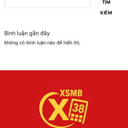
TÌM
KIẾM
Bình luận gần đây
Không có bình luận nào để hiển thị.