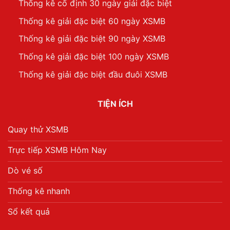
Thống kê cố định 30 ngày giải đặc biệt
Thống kê Lô Xiên 4
Thống kê giải đặc biệt 60 ngày XSMB
Thống kê đầu đuôi tổng lô tô
Thống kê giải đặc biệt 90 ngày XSMB
Thống kê giải đặc biệt 100 ngày XSMB
Thống kê giải đặc biệt đầu đuôi XSMB
Thống kê tổng giải đặc biệt XSMB
TIỆN ÍCH
Thống kê giải đặc biệt theo năm XSMB
Thống kê giải đặc biệt theo tháng XSMB
Quay thử XSMB
Thống kê giải đặc biệt theo tuần XSMB
Trực tiếp XSMB Hôm Nay
Dò vé số
Thống kê nhanh
Sổ kết quả