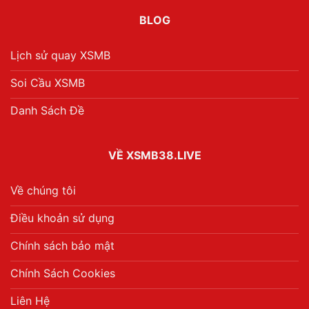
BLOG
Lịch sử quay XSMB
Soi Cầu XSMB
Danh Sách Đề
VỀ XSMB38.LIVE
Về chúng tôi
Điều khoản sử dụng
Chính sách bảo mật
Chính Sách Cookies
Liên Hệ