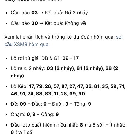
Cầu báo
03
➞ Kết quả:
Nổ 2 nháy
Cầu báo
30
➞ Kết quả:
Không về
Xem lại phân tích và thống kê dự đoán hôm qua:
soi
cầu XSMB hôm qua
.
Lô rơi từ giải ĐB & G1:
09 – 17
Lô ra ≥ 2 nháy:
03 (2 nháy), 81 (2 nháy), 28 (2
nháy)
Lô Kép:
17, 79, 26, 57, 87, 27, 47, 32, 81, 35, 59, 71,
46, 91, 74, 88, 83, 11, 28, 69, 90
Đề:
09
– Đầu:
0
– Đuôi:
9
– Tổng:
9
Chạm:
0, 9
– Càng:
9
Đầu loto xuất hiện nhiều nhất:
8
(ra 5 số) – Ít nhất:
6
(ra 1 số)