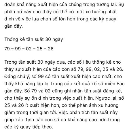
đoán khả năng xuất hiện của chúng trong tương lai. Sự
phân bố này cho thấy có thể có một xu hướng nhất
định về việc lựa chọn số lớn hơn trong các kỳ quay
gần đây.
Thống kê tần suất 30 ngày
79 – 99 – 02 – 25 – 26
Trong tần suất 30 ngày qua, các số liệu thống kê cho
thấy sự xuất hiện của các con số 79, 99, 02, 25 và 26.
Đáng chú ý, số 99 có tần suất xuất hiện cao nhất, cho
thấy khả năng lặp lại trong các kết quả xổ số miền Bắc
gần đây. Số 79 và 02 cũng ghi nhận tần suất đáng kể,
cho thấy sự ổn định trong việc xuất hiện. Ngược lại, số
25 và 26 ít xuất hiện hơn, có thể phản ánh xu hướng
giảm trong thời gian tới. Việc phân tích tần suất này
giúp xác định các con số có khả năng cao hơn trong
các kỳ quay tiếp theo.