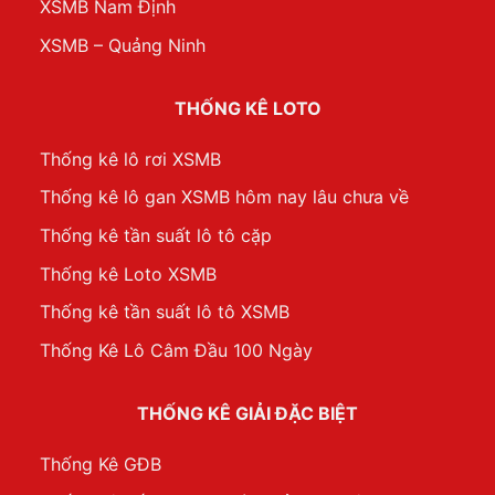
XSMB Nam Định
XSMB – Quảng Ninh
XSMB Thứ Hai
THỐNG KÊ LOTO
XSMB Thứ Ba
Thống kê lô rơi XSMB
XSMB Thứ Tư
Thống kê lô gan XSMB hôm nay lâu chưa về
XSMB Thứ Năm
Thống kê tần suất lô tô cặp
XSMB Thứ Sáu
Thống kê Loto XSMB
XSMB Thứ Bảy
Thống kê tần suất lô tô XSMB
XSMB Chủ Nhật
Thống Kê Lô Câm Đầu 100 Ngày
Thống Kê Lô Câm Đuôi MB 100 Ngày
THỐNG KÊ GIẢI ĐẶC BIỆT
Thống kê xiên 3
Thống Kê GĐB
Thống kê & soi cầu xiên 2