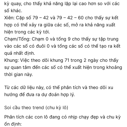
kỳ quay, cho thấy khả năng lặp lại cao hơn so với các
số khác.
Xiên: Cặp số 79 – 42 và 79 – 42 – 60 cho thấy sự kết
hợp có thể xảy ra giữa các số, mở ra khả năng xuất
hiện trong các kỳ tới.
Chạm/Tổng: Chạm 0 và tổng 9 cho thấy sự tập trung
vào các số có đuôi 0 và tổng các số có thể tạo ra kết
quả nhất định.
Khung: Việc theo dõi khung 71 trong 2 ngày cho thấy
sự quan tâm đến các số có thể xuất hiện trong khoảng
thời gian này.
Từ các dữ liệu này, có thể phân tích và theo dõi xu
hướng để đưa ra dự đoán hợp lý.
Soi cầu theo trend (chu kỳ lô)
Phân tích các con lô đang có nhịp chạy đẹp và chu kỳ
ổn định: