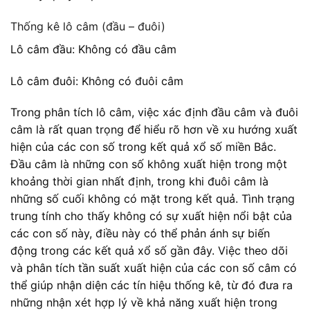
Thống kê lô câm (đầu – đuôi)
Lô câm đầu: Không có đầu câm
Lô câm đuôi: Không có đuôi câm
Trong phân tích lô câm, việc xác định đầu câm và đuôi
câm là rất quan trọng để hiểu rõ hơn về xu hướng xuất
hiện của các con số trong kết quả xổ số miền Bắc.
Đầu câm là những con số không xuất hiện trong một
khoảng thời gian nhất định, trong khi đuôi câm là
những số cuối không có mặt trong kết quả. Tình trạng
trung tính cho thấy không có sự xuất hiện nổi bật của
các con số này, điều này có thể phản ánh sự biến
động trong các kết quả xổ số gần đây. Việc theo dõi
và phân tích tần suất xuất hiện của các con số câm có
thể giúp nhận diện các tín hiệu thống kê, từ đó đưa ra
những nhận xét hợp lý về khả năng xuất hiện trong