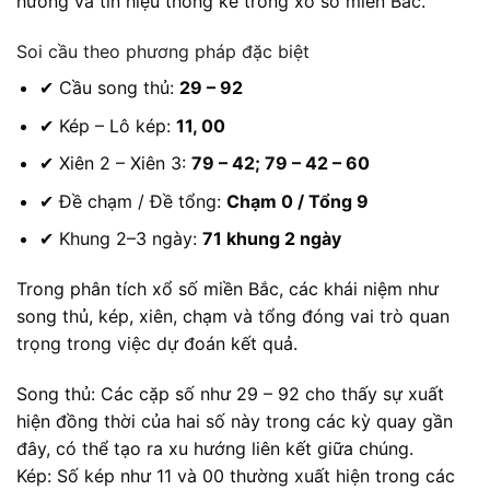
hướng và tín hiệu thống kê trong xổ số miền Bắc.
Soi cầu theo phương pháp đặc biệt
✔ Cầu song thủ:
29 – 92
✔ Kép – Lô kép:
11, 00
✔ Xiên 2 – Xiên 3:
79 – 42; 79 – 42 – 60
✔ Đề chạm / Đề tổng:
Chạm 0 / Tổng 9
✔ Khung 2–3 ngày:
71 khung 2 ngày
Trong phân tích xổ số miền Bắc, các khái niệm như
song thủ, kép, xiên, chạm và tổng đóng vai trò quan
trọng trong việc dự đoán kết quả.
Song thủ: Các cặp số như 29 – 92 cho thấy sự xuất
hiện đồng thời của hai số này trong các kỳ quay gần
đây, có thể tạo ra xu hướng liên kết giữa chúng.
Kép: Số kép như 11 và 00 thường xuất hiện trong các