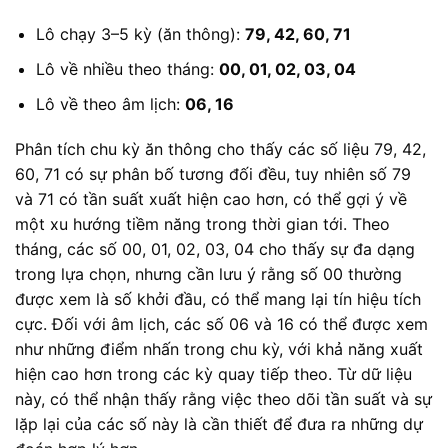
Lô chạy 3–5 kỳ (ăn thông):
79, 42, 60, 71
Lô về nhiều theo tháng:
00, 01, 02, 03, 04
Lô về theo âm lịch:
06, 16
Phân tích chu kỳ ăn thông cho thấy các số liệu 79, 42,
60, 71 có sự phân bố tương đối đều, tuy nhiên số 79
và 71 có tần suất xuất hiện cao hơn, có thể gợi ý về
một xu hướng tiềm năng trong thời gian tới. Theo
tháng, các số 00, 01, 02, 03, 04 cho thấy sự đa dạng
trong lựa chọn, nhưng cần lưu ý rằng số 00 thường
được xem là số khởi đầu, có thể mang lại tín hiệu tích
cực. Đối với âm lịch, các số 06 và 16 có thể được xem
như những điểm nhấn trong chu kỳ, với khả năng xuất
hiện cao hơn trong các kỳ quay tiếp theo. Từ dữ liệu
này, có thể nhận thấy rằng việc theo dõi tần suất và sự
lặp lại của các số này là cần thiết để đưa ra những dự