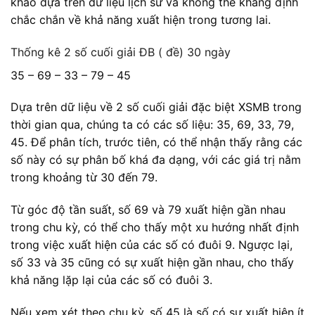
khảo dựa trên dữ liệu lịch sử và không thể khẳng định
chắc chắn về khả năng xuất hiện trong tương lai.
Thống kê 2 số cuối giải ĐB ( đề) 30 ngày
35 – 69 – 33 – 79 – 45
Dựa trên dữ liệu về 2 số cuối giải đặc biệt XSMB trong
thời gian qua, chúng ta có các số liệu: 35, 69, 33, 79,
45. Để phân tích, trước tiên, có thể nhận thấy rằng các
số này có sự phân bố khá đa dạng, với các giá trị nằm
trong khoảng từ 30 đến 79.
Từ góc độ tần suất, số 69 và 79 xuất hiện gần nhau
trong chu kỳ, có thể cho thấy một xu hướng nhất định
trong việc xuất hiện của các số có đuôi 9. Ngược lại,
số 33 và 35 cũng có sự xuất hiện gần nhau, cho thấy
khả năng lặp lại của các số có đuôi 3.
Nếu xem xét theo chu kỳ, số 45 là số có sự xuất hiện ít