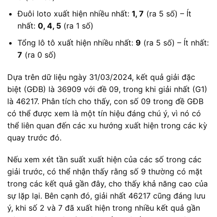
Đuôi loto xuất hiện nhiều nhất:
1, 7
(ra 5 số) – Ít
nhất:
0, 4, 5
(ra 1 số)
Tổng lô tô xuất hiện nhiều nhất:
9
(ra 5 số) – Ít nhất:
7
(ra 0 số)
Dựa trên dữ liệu ngày 31/03/2024, kết quả giải đặc
biệt (GĐB) là 36909 với đề 09, trong khi giải nhất (G1)
là 46217. Phân tích cho thấy, con số 09 trong đề GĐB
có thể được xem là một tín hiệu đáng chú ý, vì nó có
thể liên quan đến các xu hướng xuất hiện trong các kỳ
quay trước đó.
Nếu xem xét tần suất xuất hiện của các số trong các
giải trước, có thể nhận thấy rằng số 9 thường có mặt
trong các kết quả gần đây, cho thấy khả năng cao của
sự lặp lại. Bên cạnh đó, giải nhất 46217 cũng đáng lưu
ý, khi số 2 và 7 đã xuất hiện trong nhiều kết quả gần