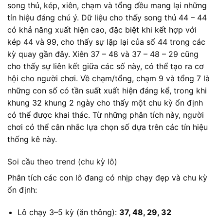
song thủ, kép, xiên, chạm và tổng đều mang lại những
tín hiệu đáng chú ý. Dữ liệu cho thấy song thủ 44 – 44
có khả năng xuất hiện cao, đặc biệt khi kết hợp với
kép 44 và 99, cho thấy sự lặp lại của số 44 trong các
kỳ quay gần đây. Xiên 37 – 48 và 37 – 48 – 29 cũng
cho thấy sự liên kết giữa các số này, có thể tạo ra cơ
hội cho người chơi. Về chạm/tổng, chạm 9 và tổng 7 là
những con số có tần suất xuất hiện đáng kể, trong khi
khung 32 khung 2 ngày cho thấy một chu kỳ ổn định
có thể được khai thác. Từ những phân tích này, người
chơi có thể cân nhắc lựa chọn số dựa trên các tín hiệu
thống kê này.
Soi cầu theo trend (chu kỳ lô)
Phân tích các con lô đang có nhịp chạy đẹp và chu kỳ
ổn định:
Lô chạy 3–5 kỳ (ăn thông):
37, 48, 29, 32