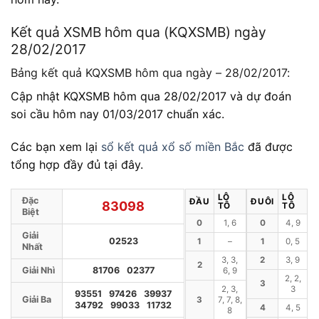
Kết quả XSMB hôm qua (KQXSMB) ngày
28/02/2017
Bảng kết quả KQXSMB hôm qua ngày – 28/02/2017:
Cập nhật KQXSMB hôm qua 28/02/2017 và dự đoán
soi cầu hôm nay 01/03/2017 chuẩn xác.
Các bạn xem lại
sổ kết quả xổ số miền Bắc
đã được
tổng hợp đầy đủ tại đây.
LÔ
LÔ
Đặc
ĐẦU
ĐUÔI
830
98
TÔ
TÔ
Biệt
0
1, 6
0
4, 9
Giải
02523
1
–
1
0, 5
Nhất
3, 3,
2
3, 9
2
Giải Nhì
81706
02377
6, 9
2, 2,
3
2, 3,
3
93551
97426
39937
Giải Ba
3
7, 7, 8,
34792
99033
11732
4
4, 5
8