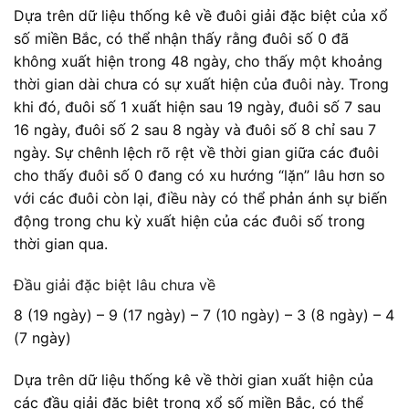
Dựa trên dữ liệu thống kê về đuôi giải đặc biệt của xổ
số miền Bắc, có thể nhận thấy rằng đuôi số 0 đã
không xuất hiện trong 48 ngày, cho thấy một khoảng
thời gian dài chưa có sự xuất hiện của đuôi này. Trong
khi đó, đuôi số 1 xuất hiện sau 19 ngày, đuôi số 7 sau
16 ngày, đuôi số 2 sau 8 ngày và đuôi số 8 chỉ sau 7
ngày. Sự chênh lệch rõ rệt về thời gian giữa các đuôi
cho thấy đuôi số 0 đang có xu hướng “lặn” lâu hơn so
với các đuôi còn lại, điều này có thể phản ánh sự biến
động trong chu kỳ xuất hiện của các đuôi số trong
thời gian qua.
Đầu giải đặc biệt lâu chưa về
8 (19 ngày) – 9 (17 ngày) – 7 (10 ngày) – 3 (8 ngày) – 4
(7 ngày)
Dựa trên dữ liệu thống kê về thời gian xuất hiện của
các đầu giải đặc biệt trong xổ số miền Bắc, có thể