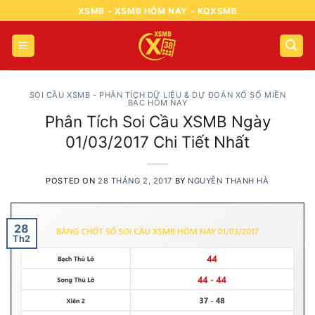
Skip
XSMB - XSMB HÔM NAY - KQXSMB
to
content
SOI CẦU XSMB - PHÂN TÍCH DỮ LIỆU & DỰ ĐOÁN XỔ SỐ MIỀN
BẮC HÔM NAY
Phân Tích Soi Cầu XSMB Ngày
01/03/2017 Chi Tiết Nhất
POSTED ON
28 THÁNG 2, 2017
BY
NGUYỄN THANH HÀ
28
Th2