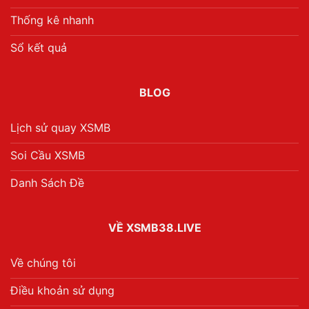
Thống kê nhanh
Sổ kết quả
BLOG
Lịch sử quay XSMB
Soi Cầu XSMB
Danh Sách Đề
VỀ XSMB38.LIVE
Về chúng tôi
Điều khoản sử dụng