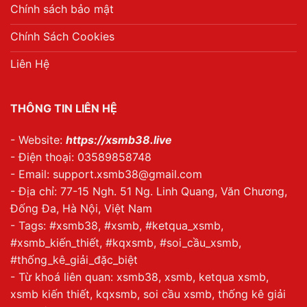
Chính sách bảo mật
Chính Sách Cookies
Liên Hệ
THÔNG TIN LIÊN HỆ
- Website:
https://xsmb38.live
- Điện thoại: 03589858748
- Email: support.xsmb38@gmail.com
- Địa chỉ: 77-15 Ngh. 51 Ng. Linh Quang, Văn Chương,
Đống Đa, Hà Nội, Việt Nam
- Tags: #xsmb38, #xsmb, #ketqua_xsmb,
#xsmb_kiến_thiết, #kqxsmb, #soi_cầu_xsmb,
#thống_kê_giải_đặc_biệt
- Từ khoá liên quan: xsmb38, xsmb, ketqua xsmb,
xsmb kiến thiết, kqxsmb, soi cầu xsmb, thống kê giải