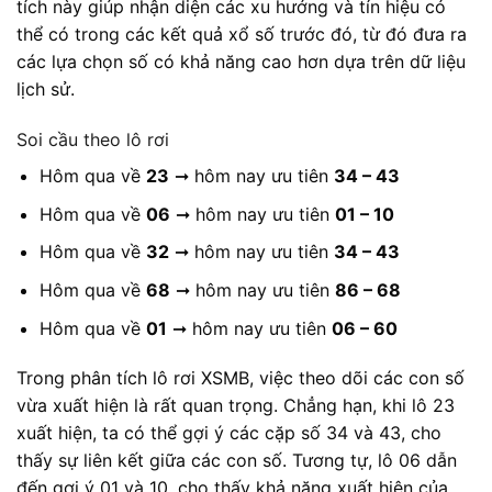
tích này giúp nhận diện các xu hướng và tín hiệu có
thể có trong các kết quả xổ số trước đó, từ đó đưa ra
các lựa chọn số có khả năng cao hơn dựa trên dữ liệu
lịch sử.
Soi cầu theo lô rơi
Hôm qua về
23
➞ hôm nay ưu tiên
34 – 43
Hôm qua về
06
➞ hôm nay ưu tiên
01 – 10
Hôm qua về
32
➞ hôm nay ưu tiên
34 – 43
Hôm qua về
68
➞ hôm nay ưu tiên
86 – 68
Hôm qua về
01
➞ hôm nay ưu tiên
06 – 60
Trong phân tích lô rơi XSMB, việc theo dõi các con số
vừa xuất hiện là rất quan trọng. Chẳng hạn, khi lô 23
xuất hiện, ta có thể gợi ý các cặp số 34 và 43, cho
thấy sự liên kết giữa các con số. Tương tự, lô 06 dẫn
đến gợi ý 01 và 10, cho thấy khả năng xuất hiện của