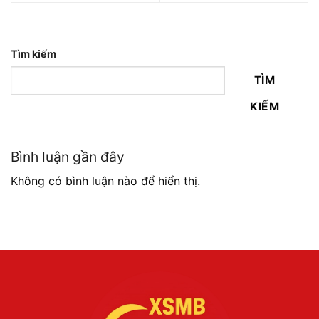
Tìm kiếm
TÌM
KIẾM
Bình luận gần đây
Không có bình luận nào để hiển thị.